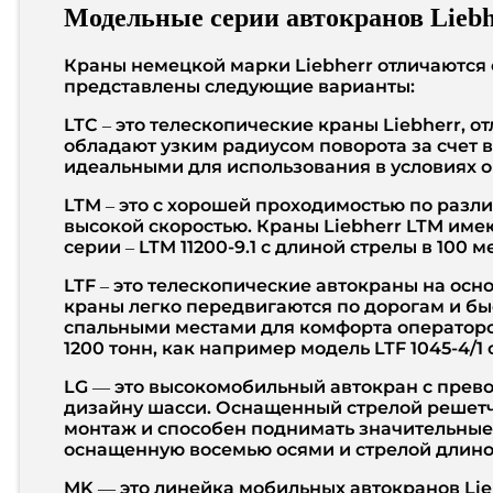
Модельные серии автокранов Liebh
Краны немецкой марки Liebherr отличаются
представлены следующие варианты:
LTC – это телескопические краны Liebherr,
обладают узким радиусом поворота за счет в
идеальными для использования в условиях о
LTM – это с хорошей проходимостью по разл
высокой скоростью. Краны Liebherr LTM имею
серии – LTM 11200-9.1 с длиной стрелы в 100 м
LTF – это телескопические автокраны на осн
краны легко передвигаются по дорогам и бы
спальными местами для комфорта операторов
1200 тонн, как например модель LTF 1045-4/1
LG — это высокомобильный автокран с прево
дизайну шасси. Оснащенный стрелой решетчат
монтаж и способен поднимать значительные 
оснащенную восемью осями и стрелой длиной
MK — это линейка мобильных автокранов Li