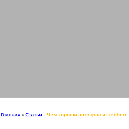
Главная
»
Статьи
»
Чем хороши автокраны Liebherr