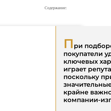
Содержание:
П
ри подбор
покупатели у
ключевых хар
играет репут
поскольку пр
значительные
крайне важно
компании-изг