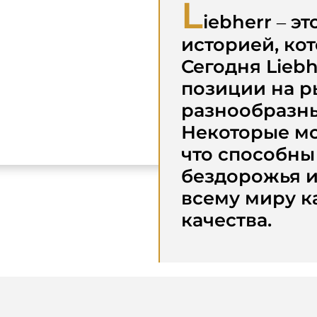
L
iebherr – э
историей, кот
Сегодня Lieb
позиции на 
разнообразны
Некоторые мо
что способны
бездорожья и
всему миру к
качества.