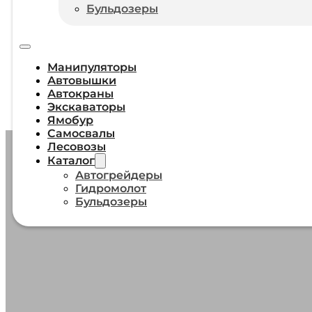
Бульдозеры
Манипуляторы
Автовышки
Автокраны
Экскаваторы
Ямобур
Самосвалы
Лесовозы
Каталог
Автогрейдеры
Гидромолот
ПРЕИМУЩ
Бульдозеры