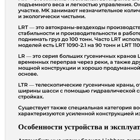
подъемного веса и легкостью управления. О
участке. MK занимают незначительное колич
и экологически чистыми.
LRT — это автокраны-вездеходы производств
стабильности и производительности в работ
поднимать груз до 100 тонн. Часто LRT исп
моделей есть LRT 1090-2.1 на 90 тонн и LRT 1100
LR — это серия больших гусеничных кранов L
временных переправ через реки, а также др
мощной конструкции и хорошо продуманной 
основе.
LTR — телескопические гусеничные краны, о
ширины шасси с помощью гидравлической си
стройках.
Существует также специальная категория во
характеризуются усиленной конструкцией из
Особенности устройства и эксплуа