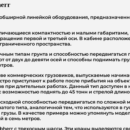
err
 обширной линейкой оборудования, предназначенн
 отличающиеся компактностью и малыми габаритами,
ращения первой и третьей оси. В кабине расположе
граниченного пространства.
ичным типам грунта и способностью передвигаться
т от двух до девяти осей и способны поднимать груз
етров.
ове коммерческих грузовиков, выпускаемые начиная
стро приступают к работе после прибытия на объе
 при длительных работах. Данный тип доступен в н
 c возможностью поднять до 45 тонн и стрелой длино
сходной способностью передвигаться по сложной м
ого типа, аналогичной тем, что используются в гу
грузы. В качестве примера можно упомянуть модель
 в семь метров.
ebherr с трехосным шасси. Эти краны выделяются 