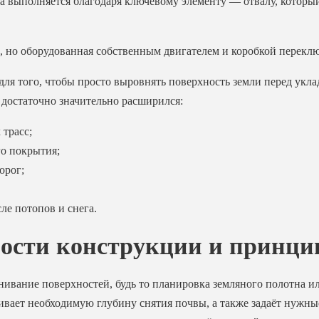
та выполняется благодаря ключевому элементу — отвалу, котор
, но оборудованная собственным двигателем и коробкой переключ
для того, чтобы просто выровнять поверхность земли перед укл
ч достаточно значительно расширился:
трасс;
го покрытия;
орог;
ле потопов и снега.
ости конструкции и принци
нивание поверхностей, будь то планировка земляного полотна ил
ливает необходимую глубину снятия почвы, а также задаёт нужны