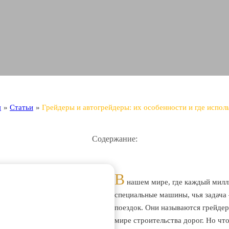
я
»
Статьи
»
Грейдеры и автогрейдеры: их особенности и где испол
Содержание:
В
нашем мире, где каждый милл
специальные машины, чья задача
поездок. Они называются грейде
мире строительства дорог. Но чт