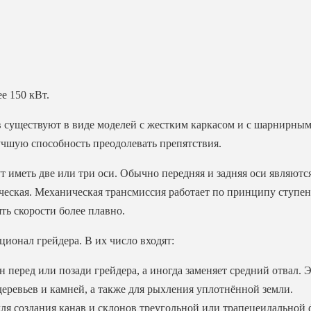
е 150 кВт.
 существуют в виде моделей с жестким каркасом и с шарнирным
чшую способность преодолевать препятствия.
гут иметь две или три оси. Обычно передняя и задняя оси являю
ческая. Механическая трансмиссия работает по принципу ступен
ть скорости более плавно.
ионал грейдера. В их число входят:
перед или позади грейдера, а иногда заменяет средний отвал. 
 деревьев и камней, а также для рыхления уплотнённой земли.
для создания канав и склонов треугольной или трапецеидальной