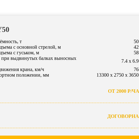
50
ёмность, т
50
ъема с основной стрелой, м
42
ъема с гуськом, м
58
а при выдвинутых балках выносных
7.4 х 6.9
вижения крана, км/ч
76
портном положении, мм
13300 х 2750 х 3650
ОТ 2000 Р/Ч
ДОГОВОРН