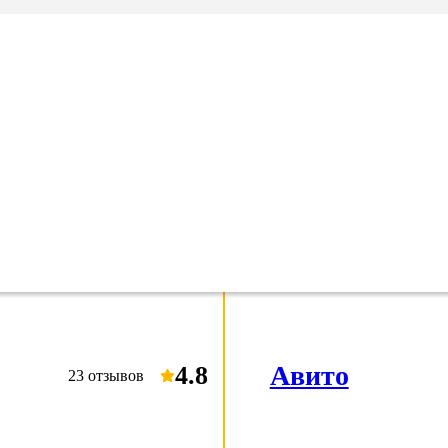
ION QY50 50 ТОНН 42
Авито
4.8
23 отзывов