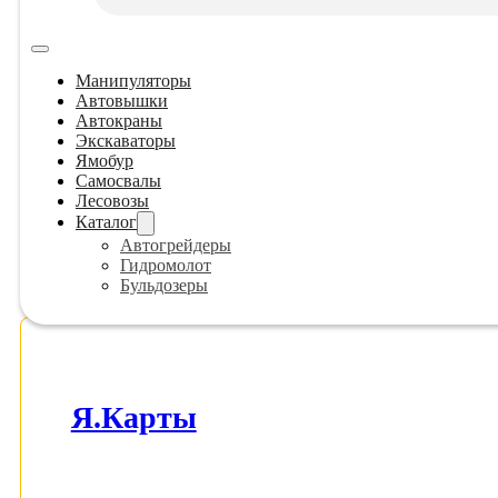
Манипуляторы
Автовышки
Автокраны
Экскаваторы
Ямобур
Самосвалы
Лесовозы
Каталог
Автогрейдеры
Гидромолот
АВТОКРАН ZOOML
Бульдозеры
Я.Карты