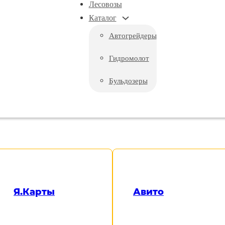
Лесовозы
Каталог
Автогрейдеры
Гидромолот
Бульдозеры
ЬДОЗЕР Т-130 В АР
Я.Карты
Авито