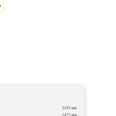
0
5193 мм
2475 мм