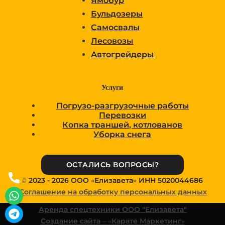
Ямобур
Бульдозеры
Самосвалы
Лесовозы
Автогрейдеры
Услуги
Погрузо-разгрузочные работы
Перевозки
Копка траншей, котлованов
Уборка снега
ОСТАЛИСЬ ВОПРОСЫ?
Позновить нам
© 2023 - 2026 OOO «Елизавета» ИНН 5020044686
WhatsApp
Соглашение на обработку персональных данных
Telegram
Аренда спецтехники ООО "Елизавета"
Создание сайта – «Карате Маркетинг»