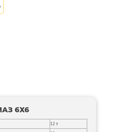
0
АЗ 6Х6
12 т