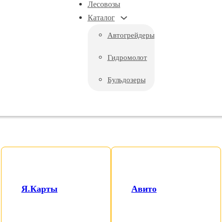
Лесовозы
Каталог
Автогрейдеры
Гидромолот
Бульдозеры
 FUSO CANTER 3 ТО
Я.Карты
Авито